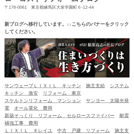
〒178-0061 東京都練馬区大泉学園町６-12-44
新ブログへ移行しています。↓↓こちらのバナーをクリック
してください。
サンウェーブＬＩＸＩＬ キッチン
施主支給
システム
キッチン 激安
リフォーム 東京
スケルトンリフォーム マンション
サンヨー 太陽光発
電
オール電化 費用
新築そっくり リフォーム
セルロースファイバー
耐震
補強工事 費用
ＬＩＸＩＬ キレイユ
中古 戸建 リフォーム
施主支