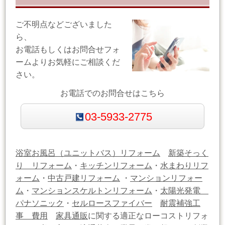
ご不明点などございました
ら、
お電話もしくはお問合せフォ
ームよりお気軽にご相談くだ
さい。
お電話でのお問合せはこちら
03-5933-2775
浴室お風呂（ユニットバス）リフォーム
新築そっく
り リフォーム
・
キッチンリフォーム
・
水まわりリフ
ォーム
・
中古戸建リフォーム
・
マンションリフォー
ム
・
マンションスケルトンリフォーム
・
太陽光発電
パナソニック
・
セルロースファイバー
耐震補強工
事 費用
家具通販
に関する適正なローコストリフォ