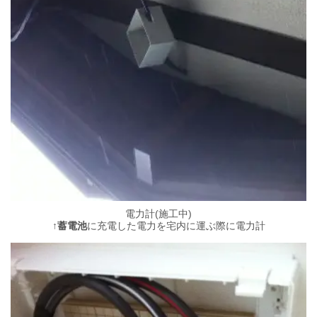
電力計(施工中)
↑
蓄電池
に充電した電力を宅内に運ぶ際に電力計