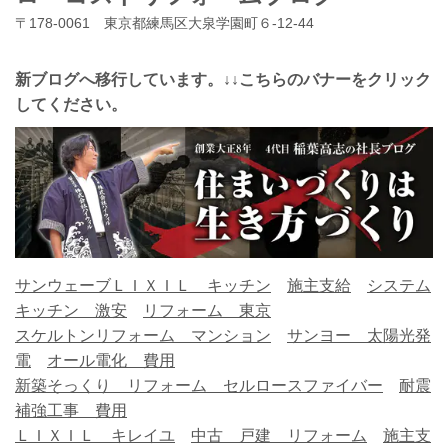
〒178-0061 東京都練馬区大泉学園町６-12-44
新ブログへ移行しています。↓↓こちらのバナーをクリック
してください。
サンウェーブＬＩＸＩＬ キッチン
施主支給
システム
キッチン 激安
リフォーム 東京
スケルトンリフォーム マンション
サンヨー 太陽光発
電
オール電化 費用
新築そっくり リフォーム
セルロースファイバー
耐震
補強工事 費用
ＬＩＸＩＬ キレイユ
中古 戸建 リフォーム
施主支