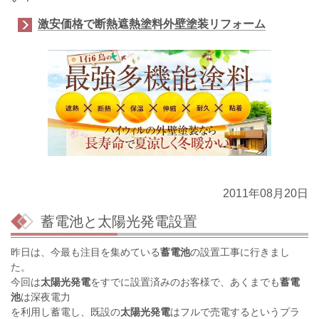
激安価格で断熱遮熱塗料外壁塗装リフォーム
2011年08月20日
蓄電池と太陽光発電設置
昨日は、今最も注目を集めている
蓄電池
の設置工事に行きまし
た。
今回は
太陽光発電
をすでに設置済みのお客様で、あくまでも
蓄電
池
は深夜電力
を利用し蓄電し、既設の
太陽光発電
はフルで売電するというプラ